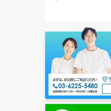
稿
ナ
ビ
ゲ
ー
シ
ョ
ン