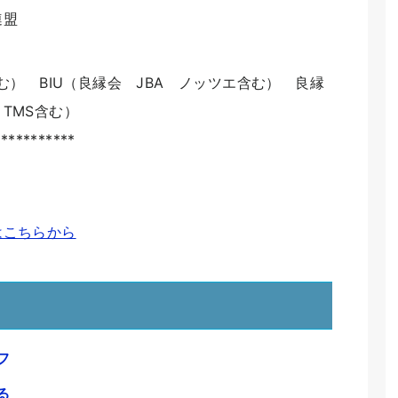
連盟
む） BIU（良縁会 JBA ノッツエ含む） 良縁
TMS含む）
***********
はこちらから
フ
る