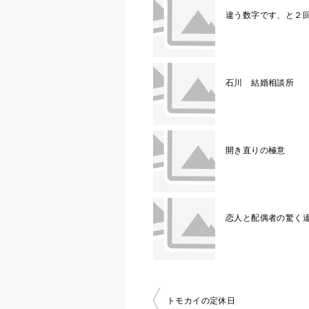
違う数字です、と２
石川 結婚相談所
開き直りの極意
恋人と配偶者の驚く
投
トモカイの定休日