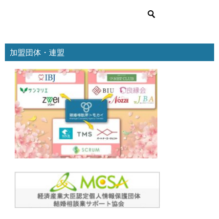
リ
ー
加盟団体・連盟