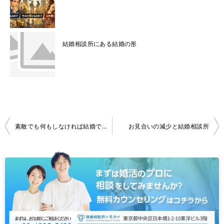
結婚相談所にある結婚の形
投
素敵でも何もしなければ結婚できない
お見合いの減少と結婚相談所
稿
ナ
ビ
ゲ
ー
シ