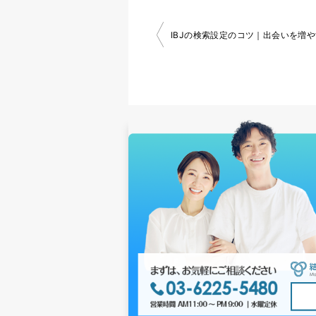
投
稿
ナ
ビ
ゲ
ー
シ
ョ
ン