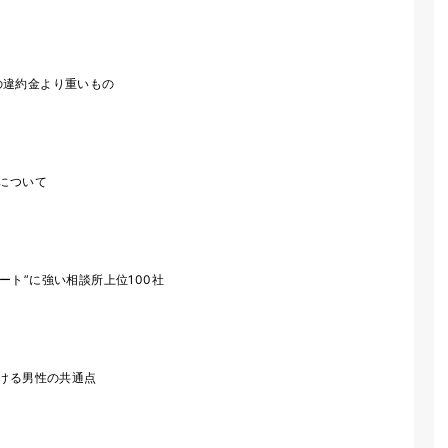
の違約金より重いもの
クについて
ート”に強い相談所上位100社
続ける男性の共通点