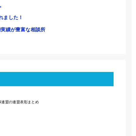
。
れました！
婚実績が豊富な相談所
-NET4連盟の連盟表彰まとめ