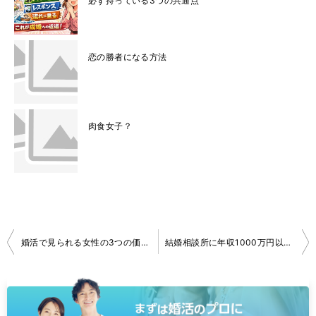
必ず持っている3つの共通点
恋の勝者になる方法
肉食女子？
投
婚活で見られる女性の3つの価値｜ユダヤの教えに学ぶ結婚の本質
結婚相談所に年収1000万円以上の男性は何人いる？現実の人数と出会える確率
稿
ナ
ビ