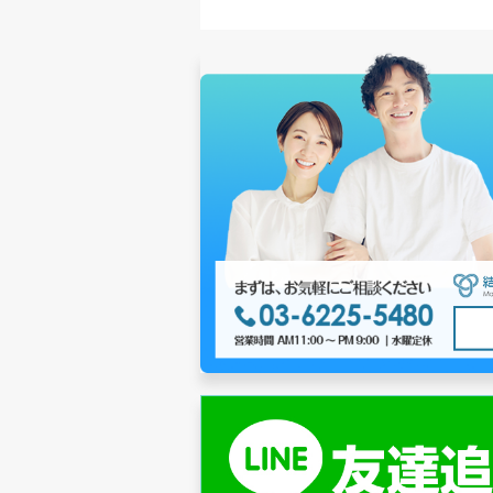
ビ
ゲ
ー
シ
ョ
ン