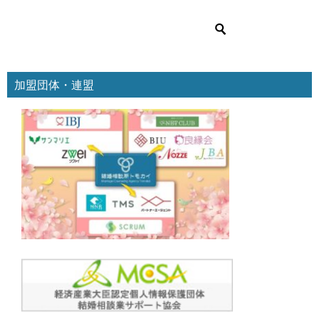
リ
ー
加盟団体・連盟