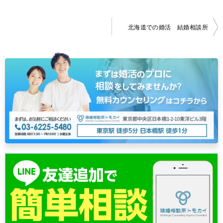
投
北海道での婚活 結婚相談所
稿
ナ
ビ
ゲ
ー
シ
ョ
ン