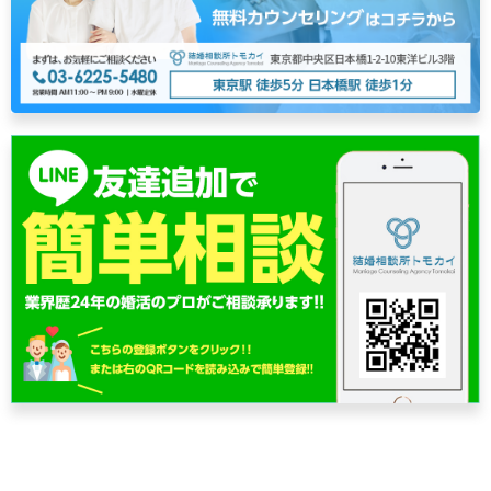
ー
シ
ョ
ン