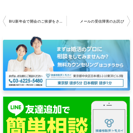
投
BIU新年会で開会のご挨拶をさせていただきました
メールの受信障害のお詫び
稿
ナ
ビ
ゲ
ー
シ
ョ
ン