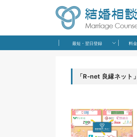
最短・翌日登録
料
「R-net 良縁ネッ