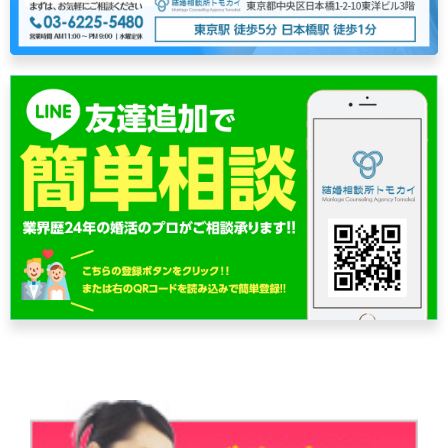
シ
ョ
ン