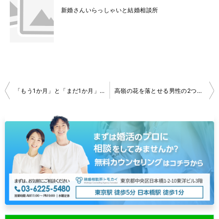
新婚さんいらっしゃいと結婚相談所
投
「もう1か月」と「まだ1か月」に表れる、お見合い相手との距離感
高嶺の花を落とせる男性の2つの武器。
稿
ナ
ビ
ゲ
ー
シ
ョ
ン