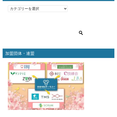
カ
テ
ゴ
リ
ー
加盟団体・連盟