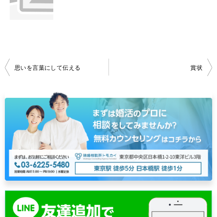
投
思いを言葉にして伝える
賞状
稿
ナ
ビ
ゲ
ー
シ
ョ
ン