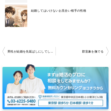
結婚してはいけないお見合い相手の性格
投
男性が結婚を先延ばしにしてしまう理由
郡盲象を撫でる
稿
ナ
ビ
ゲ
ー
シ
ョ