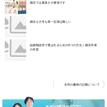
婚活では素直さが最強です
婚活も大学も第一志望は難しい
結婚相談所で選ばれるための6つの方法｜婚活市場
の本質
投
女性の趣味の記載について
稿
ナ
ビ