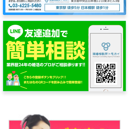
シ
ョ
ン