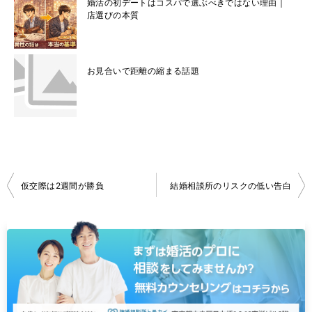
婚活の初デートはコスパで選ぶべきではない理由｜
店選びの本質
お見合いで距離の縮まる話題
投
仮交際は2週間が勝負
結婚相談所のリスクの低い告白
稿
ナ
ビ
ゲ
ー