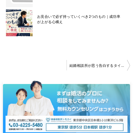
お見合いで必ず持っていくべき2つのもの｜成功率
が上がる心構え
投
結婚相談所が思う告白するタイミング
稿
ナ
ビ
ゲ
ー
シ
ョ