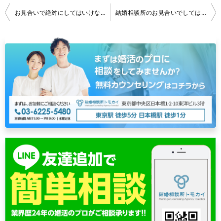
投
お見合いで絶対にしてはいけないNG会話｜婚活で失敗する原因
結婚相談所のお見合いでしてはいけない質問｜嫌われる会話の特徴
稿
ナ
ビ
ゲ
ー
シ
ョ
ン