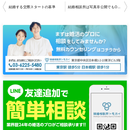
投
結婚する交際スタートの基準
結婚相談所は写真非公開でもOK？メリットとデメリット
稿
ナ
ビ
ゲ
ー
シ
ョ
ン