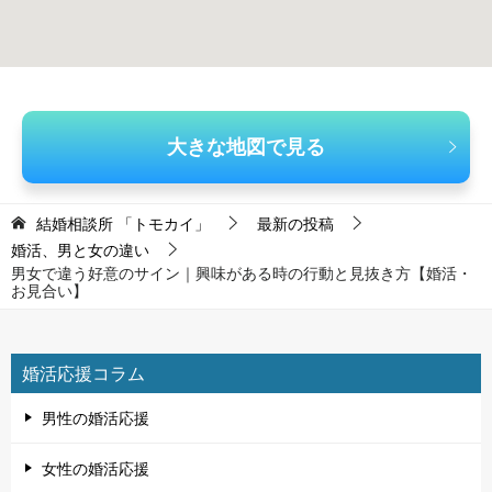
大きな地図で見る
結婚相談所 「トモカイ」
最新の投稿
婚活、男と女の違い
男女で違う好意のサイン｜興味がある時の行動と見抜き方【婚活・
お見合い】
婚活応援コラム
男性の婚活応援
女性の婚活応援