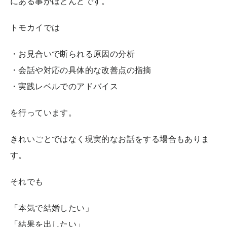
にある事がほとんどです。
トモカイでは
・お見合いで断られる原因の分析
・会話や対応の具体的な改善点の指摘
・実践レベルでのアドバイス
を行っています。
きれいごとではなく現実的なお話をする場合もありま
す。
それでも
「本気で結婚したい」
「結果を出したい」