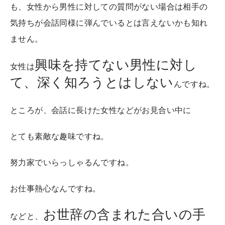
も、女性から男性に対しての質問がない場合は相手の
気持ちが会話同様に弾んでいるとは言えないかも知れ
ません。
興味を持てない男性に対し
女性は
て、深く知ろうとはしない
んですね。
ところが、会話に長けた女性などがお見合い中に
とても素敵な趣味ですね。
努力家でいらっしゃるんですね。
お仕事熱心なんですね。
お世辞の含まれた合いの手
などと、