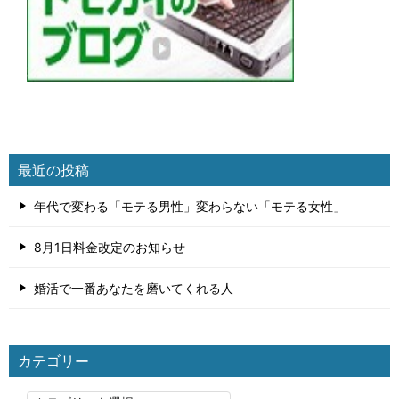
最近の投稿
年代で変わる「モテる男性」変わらない「モテる女性」
8月1日料金改定のお知らせ
婚活で一番あなたを磨いてくれる人
カテゴリー