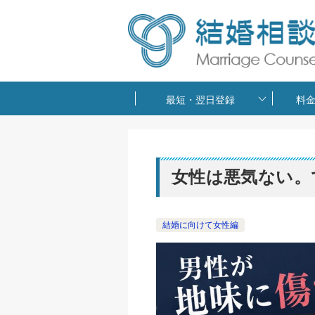
最短・翌日登録
料
女性は悪気ない。
結婚に向けて女性編