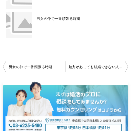
男女の仲で一番頑張る時期
投
男女の仲で一番頑張る時期
魅力があっても結婚できない人の特徴
稿
ナ
ビ
ゲ
ー
シ