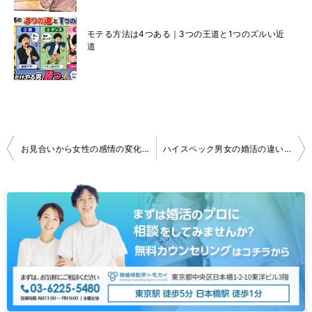
モテる方法は4つある｜3つの王道と1つのズルい近
道
投
お見合いから女性の感情の変化の仕方
ハイスペック男女の婚活の違い｜好条件でもうまくいく人・いかない人
稿
ナ
ビ
ゲ
ー
シ
ョ