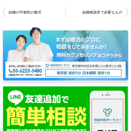
投
結婚の可能性の数式
結婚相談所で必要なもの
稿
ナ
ビ
ゲ
ー
シ
ョ
ン