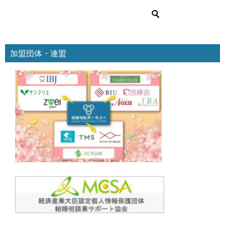
リ
ー
加盟団体・連盟