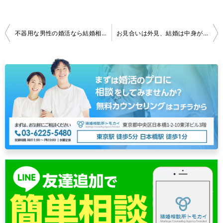
投
不器用な男性の婚活なら結婚相談所！
お見合いは外見、結婚は中身が選ばれます｜外見の重要度の本当の変化
稿
ナ
ビ
ゲ
ー
シ
ョ
ン