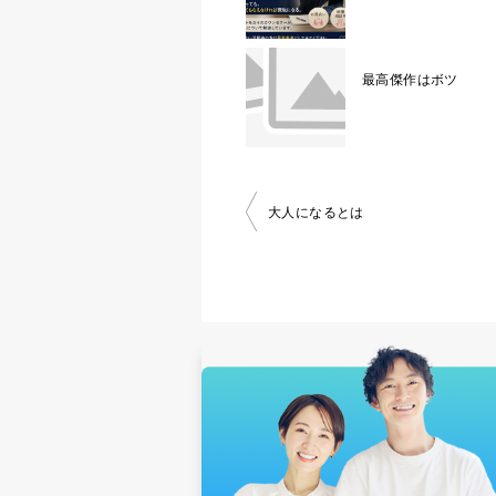
最高傑作はボツ
投
大人になるとは
稿
ナ
ビ
ゲ
ー
シ
ョ
ン