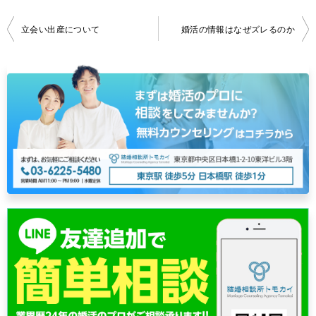
投
立会い出産について
婚活の情報はなぜズレるのか
稿
ナ
ビ
ゲ
ー
シ
ョ
ン