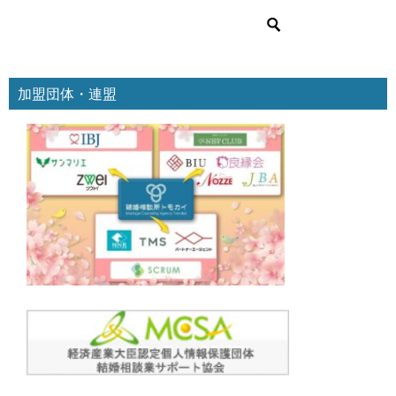
リ
ー
加盟団体・連盟