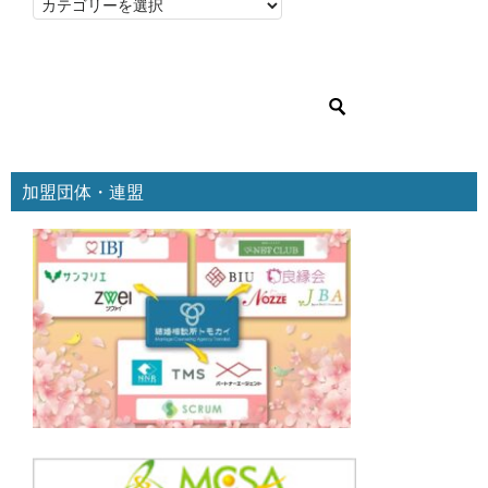
カ
テ
ゴ
リ
ー
加盟団体・連盟