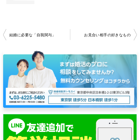
投
結婚に必要な「自我関与」
お見合い相手の好きなもの
稿
ナ
ビ
ゲ
ー
シ
ョ
ン