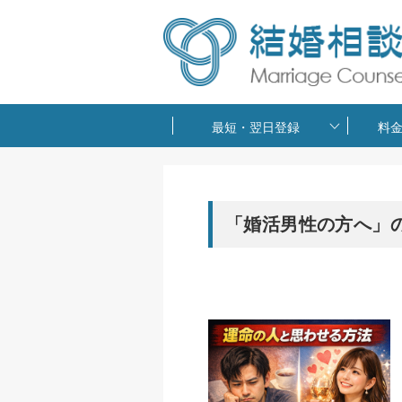
最短・翌日登録
料
「婚活男性の方へ」