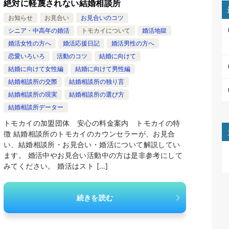
絶対に軽蔑されない結婚相談所
お知らせ
お見合い
お見合いのコツ
シニア・中高年の婚活
トモカイについて
婚活地獄
婚活女性の方へ
婚活応援日記
婚活男性の方へ
恋愛いろいろ
活動のコツ
結婚に向けて
結婚に向けて女性編
結婚に向けて男性編
結婚相談所の交際
結婚相談所の独り言
結婚相談所の現実
結婚相談所の選び方
結婚相談所データー
トモカイの加盟団体 安心の料金案内 トモカイの特
徴 結婚相談所のトモカイのカウンセラーが、お見合
い、結婚相談所・お見合い・婚活について解説してい
ます。 婚活中やお見合い活動中の方は是非参考にして
みてください。 婚活はスト […]
続きを読む