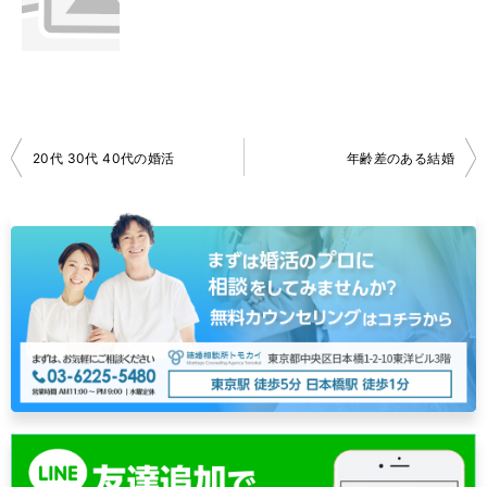
投
20代 30代 40代の婚活
年齢差のある結婚
稿
ナ
ビ
ゲ
ー
シ
ョ
ン