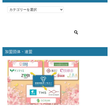
カ
テ
ゴ
リ
ー
加盟団体・連盟