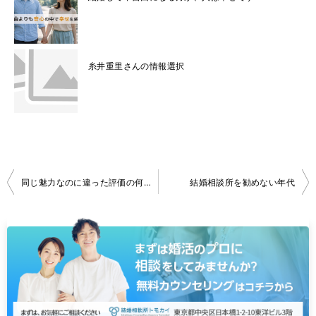
糸井重里さんの情報選択
投
同じ魅力なのに違った評価の何故？
結婚相談所を勧めない年代
稿
ナ
ビ
ゲ
ー
シ